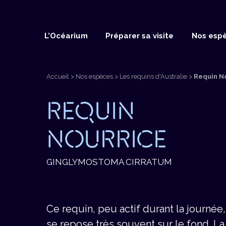
L’Océarium
Préparer sa visite
Nos esp
Accueil
>
Nos espèces
>
Les requins d'Australie
>
Requin N
REQUIN
NOURRICE
GINGLYMOSTOMA CIRRATUM
Ce requin, peu actif durant la journée,
se repose très souvent sur le fond. La