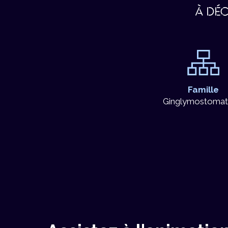
À DÉC
Famille
Ginglymostomat