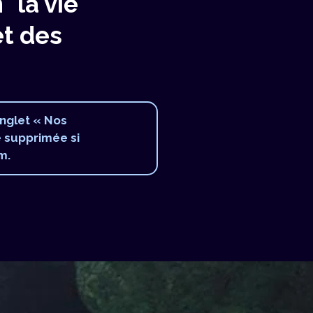
 "la vie
et des
onglet « Nos
e supprimée si
m.