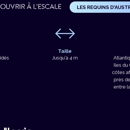
OUVRIR À L'ESCALE
LES REQUINS D'AUST
Taille
idés
Jusqu'à 4 m
Atlanti
Iles du
côtes af
près d
entre l