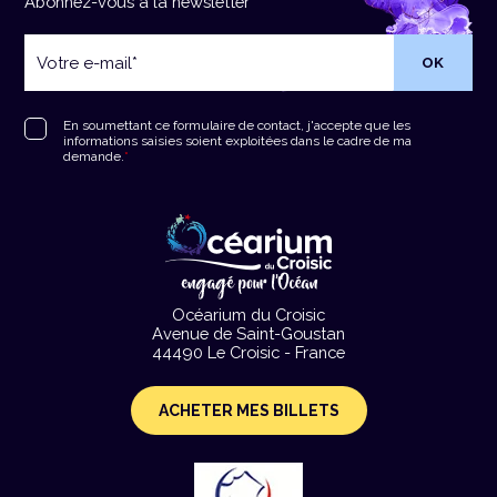
Abonnez-vous à la newsletter
Votre
e-
mail
*
RGPD
*
En soumettant ce formulaire de contact, j'accepte que les
informations saisies soient exploitées dans le cadre de ma
demande.
*
Océarium du Croisic
Avenue de Saint-Goustan
44490 Le Croisic - France
ACHETER MES BILLETS