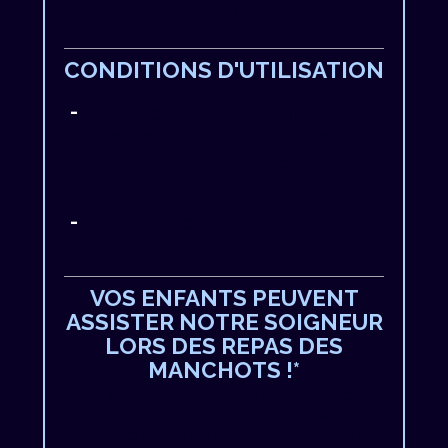
L’OCÉARIUM.
CONDITIONS D'UTILISATION
CETTE CARTE EST NOMINATIVE ET
DOIT COMPORTER UNE PHOTO –
SANS CELA, VOUS NE POURREZ PAS
ENTRER.
UNE PIÈCE D’IDENTITÉ EST À
PRÉSENTER LE JOUR DE LA VISITE
VOS ENFANTS PEUVENT
ASSISTER NOTRE SOIGNEUR
LORS DES REPAS DES
MANCHOTS !*
POUR CELA, SIGNALEZ À L’HÔTESSE À L’ACCUEIL
QUE VOUS SOUHAITEZ QU’UN DES ENFANTS QUI
VOUS ACCOMPAGNENT PARTICIPE AU REPAS DES