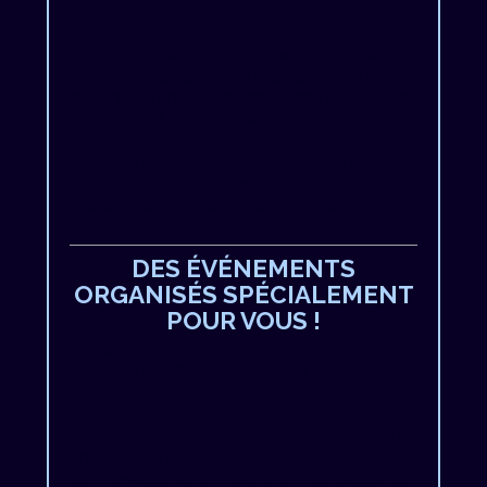
SOLDÉS).
LES PERSONNES QUI VOUS ACCOMPAGNENT
LORS DE VOTRE VISITE DE L’AQUARIUM
BÉNÉFICIENT D’UN TARIF PRÉFÉRENTIEL (ADULTE
15.50 € / ENFANT 12.50 €).
EN TANT QU’ABONNÉS ANNUELS VOUS ÊTES
INFORMÉS DES ACTUALITÉS ET DES
NOUVEAUTÉS GRÂCE À NOTRE NEWSLETTER.
DES ÉVÉNEMENTS
ORGANISÉS SPÉCIALEMENT
POUR VOUS !
CHAQUE ANNÉE, L’OCÉARIUM PROPOSE
PLUSIEURS CONFÉRENCES SUR DES THÈMES
LIÉS AU MONDE DE LA MER.
DEPUIS 3 ANS, LES ENFANTS DÉTENTEURS D’UN
ABONNEMENT ANNUEL PARTICIPENT AU LÂCHER
DE HOMARDS AVEC L’ÉQUIPE DES SOIGNEURS DE