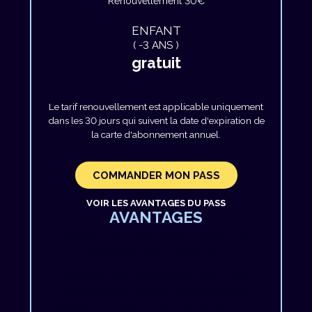
Renouvellement 30€
ENFANT
( -3 ANS )
gratuit
Le tarif renouvellement est applicable uniquement
dans les 30 jours qui suivent la date d'expiration de
la carte d'abonnement annuel.
COMMANDER MON PASS
VOIR LES AVANTAGES DU PASS
AVANTAGES
PAS D’ATTENTE AUX CAISSES, VOUS ÊTES
PRIORITAIRE À VOTRE ARRIVÉE.
BÉNÉFICIEZ DE 10 % DE RÉDUCTION SUR
L’ENSEMBLE DE LA BOUTIQUE SOUVENIRS
« CORALLINE » (SAUF LIBRAIRIE ET ARTICLES