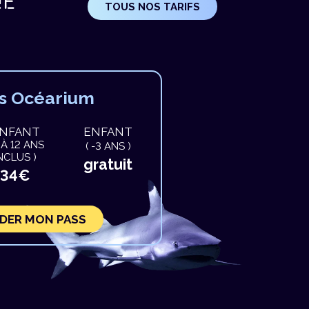
NE
TOUS NOS TARIFS
s Océarium
NFANT
ENFANT
3 À 12 ANS
( -3 ANS )
NCLUS )
gratuit
34€
ER MON PASS