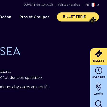
OUVERT de
10h/19h
Voir les horaires
FR
BILLETTERIE
’Océan
Pros et Groupes
 SEA
BILLETS
céans.
 et d’un son spatialisé.
HORAIRES
deurs abyssales aux récifs
ACCÈS