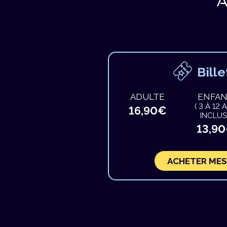
A
Bille
ADULTE
ENFA
( 3 À 12 
16,90€
INCLUS
13,9
ACHETER MES