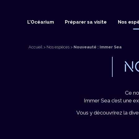
L’Océarium
Préparer sa visite
Nos esp
Accueil
>
Nos espèces
>
Nouveauté : Immer Sea
N
Ce no
Immer Sea c’est une exp
Vous y découvrirez la div