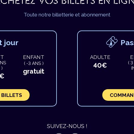
CHETEZ VOS BILLETS EN LIG
Toute notre billetterie et abonnement
t jour
Pas
NT
ENFANT
ADULTE
E
ANS
( 
( -3 ANS )
40€
 )
I
gratuit
0€
 BILLETS
COMMAND
SUIVEZ-NOUS !